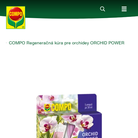
y
COMPO Regeneračná kúra pre orchidey ORCHID POWER
Produkty
Rady a tipy
Témy
Kde kúpiť
Spoločnosť