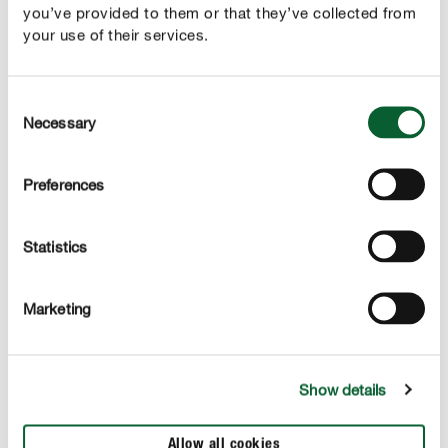
you’ve provided to them or that they’ve collected from
your use of their services.
Výhody
Consent
Necessary
jednoduchá a spoľahlivá starostlivosť až na 4 týždne
Selection
pre všetky druhy orchideí
Preferences
regeneruje oslabené rastliny
jemný účinok pre bohatšie kvitnutie a silnejšie listy
Statistics
priama aplikácia bez nutnosti dávkovania
Marketing
POUŽITIE
Show details
TECHNICKÉ ÚDAJE
Allow all cookies